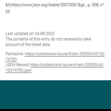
&lt;https://www.jstor.org/stable/30073261&gt; , p. 308, n°
33
Last updated on 24.08.2022
The contents of this entry do not necessarily take
account of the latest data.
Permalink:
https://collections.louvre.fr/ark:/53355/cl0102
74700
JSON Record:
https://collections.louvre.fr/ark:/53355/cl0
10274700.json