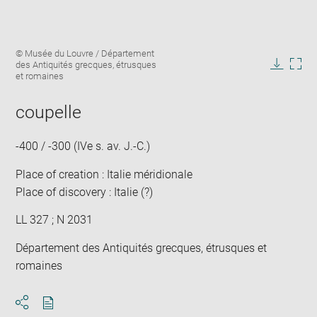
Enlarge
Image
© Musée du Louvre / Département
image
caption:
des Antiquités grecques, étrusques
in
Downlo
Enla
et romaines
new
image
ima
window
in
coupelle
new
win
-400 / -300 (IVe s. av. J.-C.)
Place of creation : Italie méridionale
Place of discovery : Italie (?)
LL 327 ; N 2031
Département des Antiquités grecques, étrusques et
romaines
Download