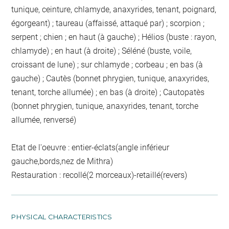
tunique, ceinture, chlamyde, anaxyrides, tenant, poignard,
égorgeant) ; taureau (affaissé, attaqué par) ; scorpion ;
serpent ; chien ; en haut (à gauche) ; Hélios (buste : rayon,
chlamyde) ; en haut (à droite) ; Séléné (buste, voile,
croissant de lune) ; sur chlamyde ; corbeau ; en bas (à
gauche) ; Cautès (bonnet phrygien, tunique, anaxyrides,
tenant, torche allumée) ; en bas (à droite) ; Cautopatès
(bonnet phrygien, tunique, anaxyrides, tenant, torche
allumée, renversé)
Etat de l'oeuvre : entier-éclats(angle inférieur
gauche,bords,nez de Mithra)
Restauration : recollé(2 morceaux)-retaillé(revers)
PHYSICAL CHARACTERISTICS