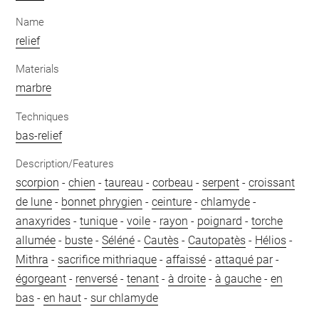
Name
relief
Materials
marbre
Techniques
bas-relief
Description/Features
scorpion
-
chien
-
taureau
-
corbeau
-
serpent
-
croissant
de lune
-
bonnet phrygien
-
ceinture
-
chlamyde
-
anaxyrides
-
tunique
-
voile
-
rayon
-
poignard
-
torche
allumée
-
buste
-
Séléné
-
Cautès
-
Cautopatès
-
Hélios
-
Mithra
-
sacrifice mithriaque
-
affaissé
-
attaqué par
-
égorgeant
-
renversé
-
tenant
-
à droite
-
à gauche
-
en
bas
-
en haut
-
sur chlamyde