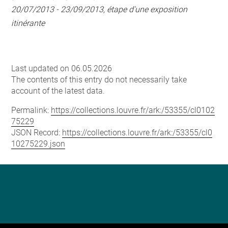
20/07/2013 - 23/09/2013, étape d'une exposition
itinérante
Last updated on 06.05.2026
The contents of this entry do not necessarily take
account of the latest data.
Permalink:
https://collections.louvre.fr/ark:/53355/cl0102
75229
JSON Record:
https://collections.louvre.fr/ark:/53355/cl0
10275229.json