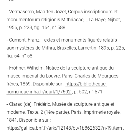
Vermaseren, Maarten Jozef, Corpus inscriptionum et
monumentorum religionis Mithriacae, I, La Haye, Nijhof,
1956, p. 223, fig. 164, n° 588
Cumont, Franz, Textes et monuments figurés relatifs
aux mystères de Mithra, Bruxelles, Lamertin, 1895, p. 225,
fig. 54, n° 58
Fröhner, Wilhelm, Notice de la sculpture antique du
musée impérial du Louvre, Paris, Charles de Mourgues
frères, 1869, Disponible sur :
https://bibliotheque-
numerique.inha.fr/idurl/1/7602
, p. 502, n° 571
Clarac (de), Frédéric, Musée de sculpture antique et
moderne. Texte, 2 (1ère partie), Paris, Imprimerie royale,
1841, Disponible sur :
https://gallica.bnf.fr/ark:/12148/btv1b8626327n/f9.item
,