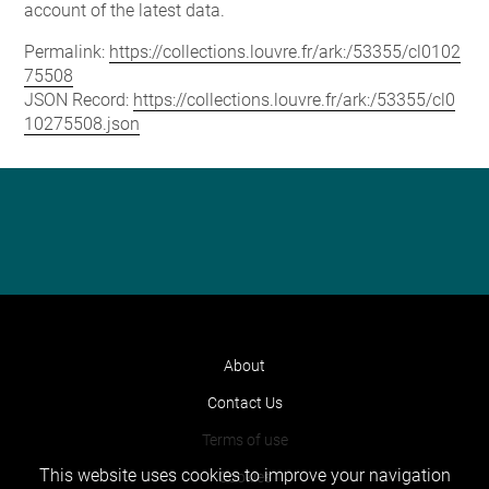
account of the latest data.
Permalink:
https://collections.louvre.fr/ark:/53355/cl0102
75508
JSON Record:
https://collections.louvre.fr/ark:/53355/cl0
10275508.json
About
Contact Us
Terms of use
This website uses cookies to improve your navigation
Cookies