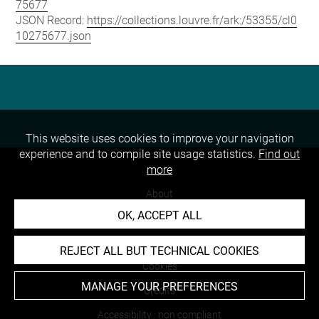
75677
JSON Record:
https://collections.louvre.fr/ark:/53355/cl0
10275677.json
This website uses cookies to improve your navigation
experience and to compile site usage statistics.
Find out
more
About
OK, ACCEPT ALL
Contact Us
Terms of use
REJECT ALL BUT TECHNICAL COOKIES
Cookies
MANAGE YOUR PREFERENCES
Credits
Accessibility : non compliant