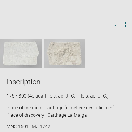
Enlarge
image
in
Image
Downlo
Enla
new
caption:
image
ima
window
SKIP IMAGE CAROUSEL
in
new
win
inscription
175 / 300 (4e quart IIe s. ap. J.-C. ; IIIe s. ap. J.-C.)
Place of creation : Carthage (cimetière des officiales)
Place of discovery : Carthage La Malga
MNC 1601 ; Ma 1742