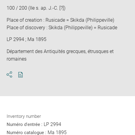
win
100 / 200 (IIe s. ap. J.-C. [?])
Place of creation : Rusicade = Skikda (Philippeville)
Place of discovery : Skikda (Philippeville) = Rusicade
LP 2994 ; Ma 1895
Département des Antiquités grecques, étrusques et
romaines
Download
Share
pdf
Inventory number
LP 2994
Numéro d'entrée :
Ma 1895
Numéro catalogue :