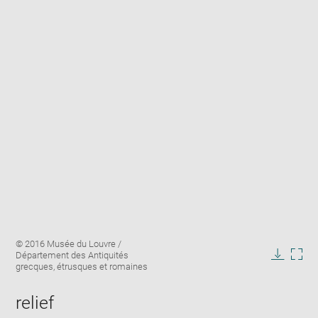
Enlarge
Image
© 2016 Musée du Louvre /
image
caption:
Département des Antiquités
in
Downlo
Enla
grecques, étrusques et romaines
new
image
ima
window
in
relief
new