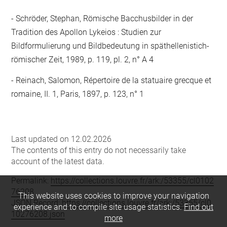
Schröder, Stephan, Römische Bacchusbilder in der
Tradition des Apollon Lykeios : Studien zur
Bildformulierung und Bildbedeutung in späthellenistich-
römischer Zeit, 1989, p. 119, pl. 2, n° A 4
Reinach, Salomon, Répertoire de la statuaire grecque et
romaine, II. 1, Paris, 1897, p. 123, n° 1
Last updated on 12.02.2026
The contents of this entry do not necessarily take
account of the latest data.
Permalink:
https://collections.louvre.fr/ark:/53355/cl0102
76208
This website uses cookies to improve your navigation
JSON Record:
https://collections.louvre.fr/ark:/53355/cl0
experience and to compile site usage statistics.
Find out
10276208.json
more