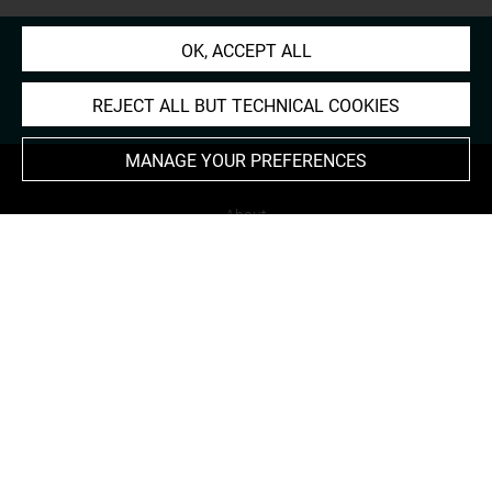
OK, ACCEPT ALL
REJECT ALL BUT TECHNICAL COOKIES
MANAGE YOUR PREFERENCES
About
Contact Us
Terms of use
Cookies
Credits
Accessibility : non compliant