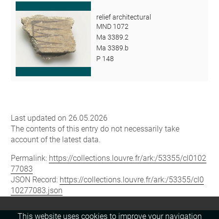
relief architectural
MND 1072
Ma 3389.2
Ma 3389.b
P 148
Last updated on 26.05.2026
The contents of this entry do not necessarily take
account of the latest data.
Permalink:
https://collections.louvre.fr/ark:/53355/cl0102
77083
JSON Record:
https://collections.louvre.fr/ark:/53355/cl0
10277083.json
This website uses cookies to improve your navigation