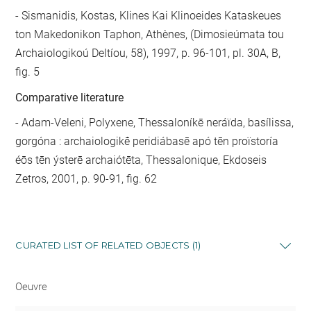
Sismanidis, Kostas, Klines Kai Klinoeides Kataskeues
ton Makedonikon Taphon, Athènes, (Dimosieúmata tou
Archaiologikoú Deltíou, 58), 1997, p. 96-101, pl. 30A, B,
fig. 5
Comparative literature
- Adam-Veleni, Polyxene, Thessaloníkē neráïda, basílissa,
gorgóna : archaiologikḗ peridiábasē apó tēn proïstoría
éōs tēn ýsterē archaiótēta, Thessalonique, Ekdoseis
Zetros, 2001, p. 90-91, fig. 62
CURATED LIST OF RELATED OBJECTS (1)
Oeuvre