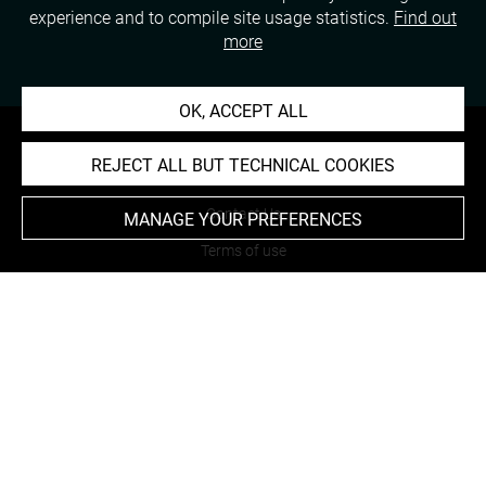
experience and to compile site usage statistics.
Find out
more
OK, ACCEPT ALL
REJECT ALL BUT TECHNICAL COOKIES
About
Contact Us
MANAGE YOUR PREFERENCES
Terms of use
Cookies
Credits
Accessibility : non compliant