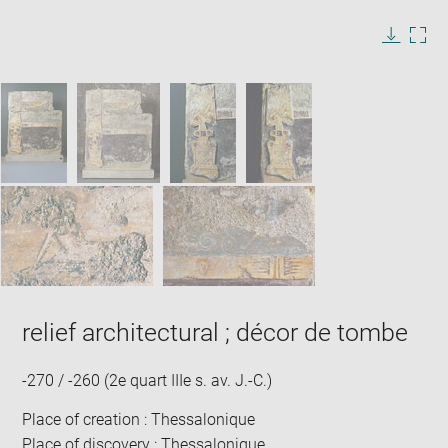
image
in
Image
Downlo
Enla
new
caption:
image
ima
window
SKIP IMAGE CAROUSEL
in
new
win
relief architectural ; décor de tombe
-270 / -260 (2e quart IIIe s. av. J.-C.)
Place of creation : Thessalonique
Place of discovery : Thessalonique