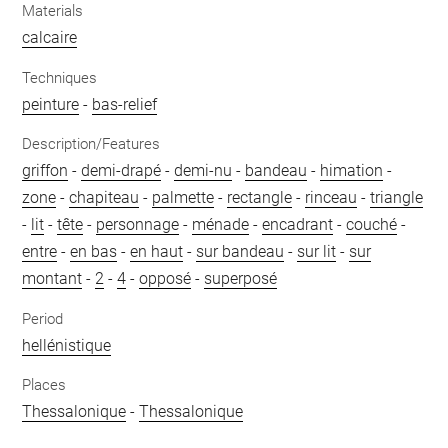
Materials
calcaire
Techniques
peinture
-
bas-relief
Description/Features
griffon
-
demi-drapé
-
demi-nu
-
bandeau
-
himation
-
zone
-
chapiteau
-
palmette
-
rectangle
-
rinceau
-
triangle
-
lit
-
tête
-
personnage
-
ménade
-
encadrant
-
couché
-
entre
-
en bas
-
en haut
-
sur bandeau
-
sur lit
-
sur
montant
-
2
-
4
-
opposé
-
superposé
Period
hellénistique
Places
Thessalonique
-
Thessalonique