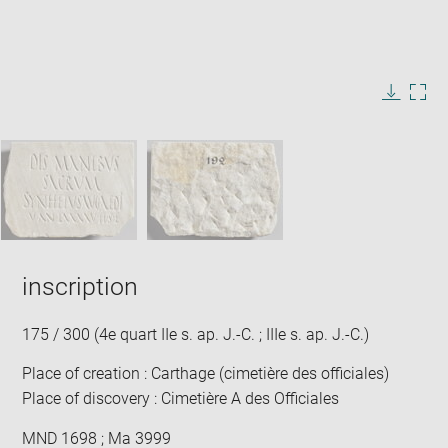
Enlarge
image
in
Image
Downlo
Enla
new
caption:
image
ima
window
SKIP IMAGE CAROUSEL
in
new
win
inscription
175 / 300 (4e quart IIe s. ap. J.-C. ; IIIe s. ap. J.-C.)
Place of creation : Carthage (cimetière des officiales)
Place of discovery : Cimetière A des Officiales
MND 1698 ; Ma 3999