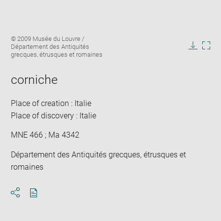
Enlarge
Image
© 2009 Musée du Louvre /
image
caption:
Département des Antiquités
in
Downlo
Enla
grecques, étrusques et romaines
new
image
ima
window
in
corniche
new
win
Place of creation : Italie
Place of discovery : Italie
MNE 466 ; Ma 4342
Département des Antiquités grecques, étrusques et
romaines
Download
Share
pdf