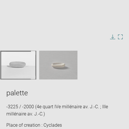
Enlarge
image
in
Image
Downlo
Enla
new
caption:
image
ima
window
SKIP IMAGE CAROUSEL
in
new
win
palette
-3225 / -2000 (4e quart IVe millénaire av. J.-C. ; IIIe
millénaire av. J.-C.)
Place of creation : Cyclades