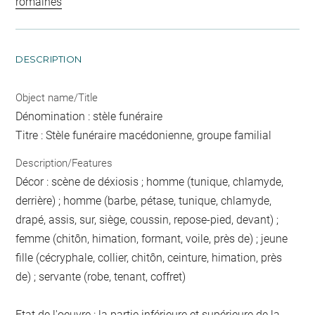
romaines
DESCRIPTION
Object name/Title
Dénomination : stèle funéraire
Titre : Stèle funéraire macédonienne, groupe familial
Description/Features
Décor : scène de déxiosis ; homme (tunique, chlamyde,
derrière) ; homme (barbe, pétase, tunique, chlamyde,
drapé, assis, sur, siège, coussin, repose-pied, devant) ;
femme (chitôn, himation, formant, voile, près de) ; jeune
fille (cécryphale, collier, chitôn, ceinture, himation, près
de) ; servante (robe, tenant, coffret)
Etat de l'oeuvre : la partie inférieure et supérieure de la