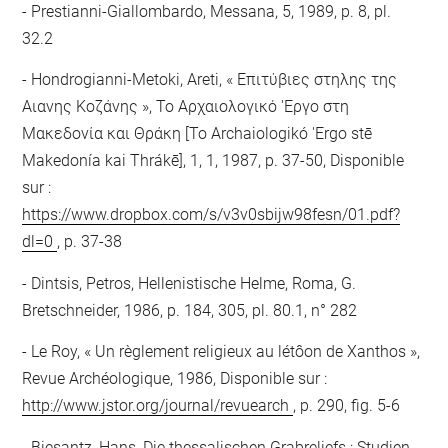
Prestianni-Giallombardo, Messana, 5, 1989, p. 8, pl.
32.2
Hondrogianni-Metoki, Areti, « Επιτύβιες στηλης της
Αιανης Κοζάνης », Το Αρχαιολογικό 'Εργο στη
Μακεδονία και Θράκη [To Archaiologikó 'Ergo stē
Makedonía kai Thrákē], 1, 1, 1987, p. 37-50, Disponible
sur :
https://www.dropbox.com/s/v3v0sbijw98fesn/01.pdf?
dl=0
, p. 37-38
Dintsis, Petros, Hellenistische Helme, Roma, G.
Bretschneider, 1986, p. 184, 305, pl. 80.1, n° 282
Le Roy, « Un règlement religieux au létôon de Xanthos »,
Revue Archéologique, 1986, Disponible sur :
http://www.jstor.org/journal/revuearch
, p. 290, fig. 5-6
Biesantz, Hans, Die thessalischen Grabreliefs : Studien