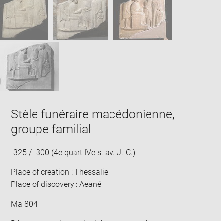
new
win
Stèle funéraire macédonienne,
groupe familial
-325 / -300 (4e quart IVe s. av. J.-C.)
Place of creation : Thessalie
Place of discovery : Aeané
Ma 804