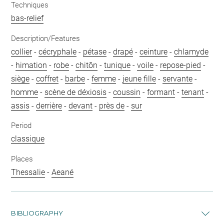
Techniques
bas-relief
Description/Features
collier
-
cécryphale
-
pétase
-
drapé
-
ceinture
-
chlamyde
-
himation
-
robe
-
chitôn
-
tunique
-
voile
-
repose-pied
-
siège
-
coffret
-
barbe
-
femme
-
jeune fille
-
servante
-
homme
-
scène de déxiosis
-
coussin
-
formant
-
tenant
-
assis
-
derrière
-
devant
-
près de
-
sur
Period
classique
Places
Thessalie
-
Aeané
BIBLIOGRAPHY