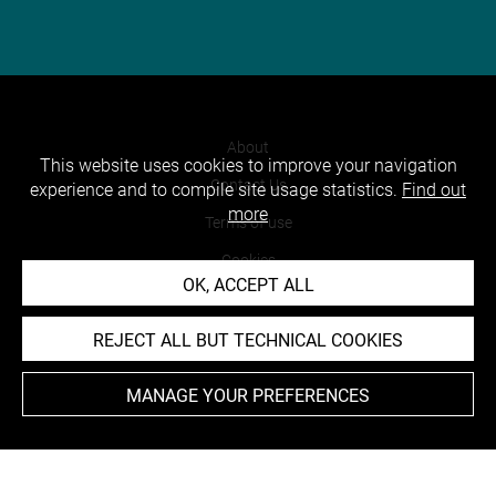
About
This website uses cookies to improve your navigation
Contact Us
experience and to compile site usage statistics.
Find out
more
Terms of use
Cookies
OK, ACCEPT ALL
Credits
Accessibility : non compliant
REJECT ALL BUT TECHNICAL COOKIES
MANAGE YOUR PREFERENCES