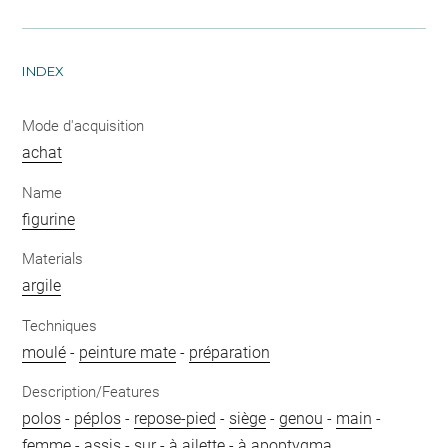
INDEX
Mode d'acquisition
achat
Name
figurine
Materials
argile
Techniques
moulé
-
peinture mate
-
préparation
Description/Features
polos
-
péplos
-
repose-pied
-
siège
-
genou
-
main
-
femme
-
assis
-
sur
-
à ailette
-
à apoptygma