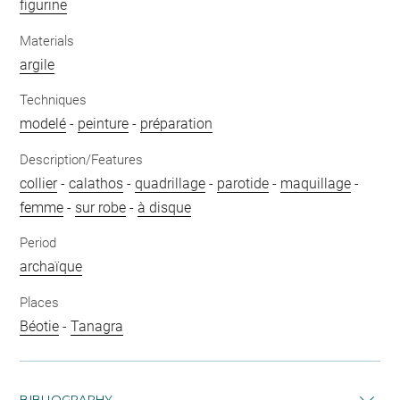
figurine
Materials
argile
Techniques
modelé
-
peinture
-
préparation
Description/Features
collier
-
calathos
-
quadrillage
-
parotide
-
maquillage
-
femme
-
sur robe
-
à disque
Period
archaïque
Places
Béotie
-
Tanagra
BIBLIOGRAPHY