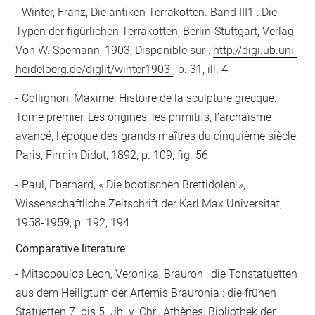
Winter, Franz, Die antiken Terrakotten. Band III1 : Die
Typen der figürlichen Terrakotten, Berlin-Stuttgart, Verlag
Von W. Spemann, 1903, Disponible sur :
http://digi.ub.uni-
heidelberg.de/diglit/winter1903
, p. 31, ill. 4
Collignon, Maxime, Histoire de la sculpture grecque.
Tome premier, Les origines, les primitifs, l'archaïsme
avancé, l'époque des grands maîtres du cinquième siècle,
Paris, Firmin Didot, 1892, p. 109, fig. 56
Paul, Eberhard, « Die böotischen Brettidolen »,
Wissenschaftliche Zeitschrift der Karl Max Universität,
1958-1959, p. 192, 194
Comparative literature
- Mitsopoulos Leon, Veronika, Brauron : die Tonstatuetten
aus dem Heiligtum der Artemis Brauronia : die frühen
Statuetten 7. bis 5. Jh. v. Chr., Athènes, Bibliothek der