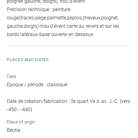
poignet gauche, doigts), trou d'évent
Précision technique : peinture
rouge(traces,siège:palmette,peplos,cheveux,poignet
gauche,doigts)-trou d'évent carre au revers et sur les
bords latéraux-base ouverte en dessous
PLACES AND DATES
Date
Epoque / période : classique
Date de création/fabrication : 3e quart Ve s. av. J.-C. (vers
-450 - -440)
Place of origin
Béotie