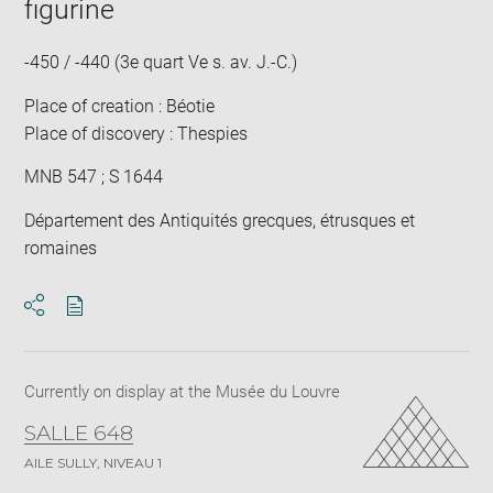
window
figurine
in
new
win
-450 / -440 (3e quart Ve s. av. J.-C.)
Place of creation : Béotie
Place of discovery : Thespies
MNB 547 ; S 1644
Département des Antiquités grecques, étrusques et
romaines
Download
Share
pdf
Currently on display at the Musée du Louvre
SALLE 648
AILE SULLY, NIVEAU 1