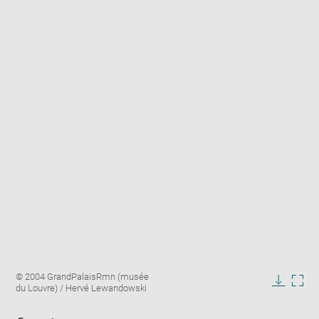
Enlarge
Image
© 2004 GrandPalaisRmn (musée
image
caption:
du Louvre) / Hervé Lewandowski
in
Downlo
Enla
new
image
ima