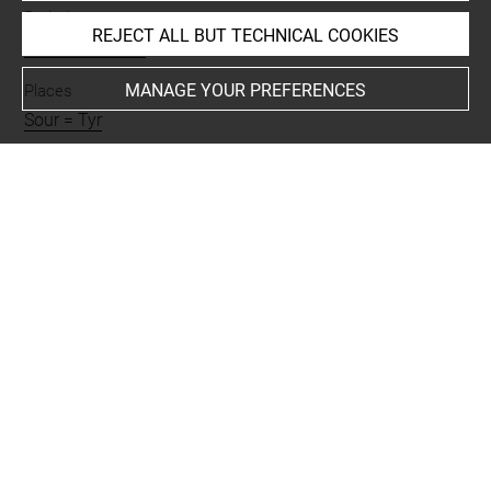
Period
REJECT ALL BUT TECHNICAL COOKIES
romain impérial
MANAGE YOUR PREFERENCES
Places
Sour = Tyr
BIBLIOGRAPHY
Arveiller-Dulong, Véronique ; Nenna, Marie-Dominique,
Les verres antiques du musée du Louvre, 2, Vaisselle et
contenants du Ier siècle au début du VIIe siècle après J.-
C., [Paris, musée du Louvre], Paris, Louvre éditions /
Somogy, 2005, n° 974
Comparative literature
- Mazar, Eilat, « A burial ground of the Roman period at