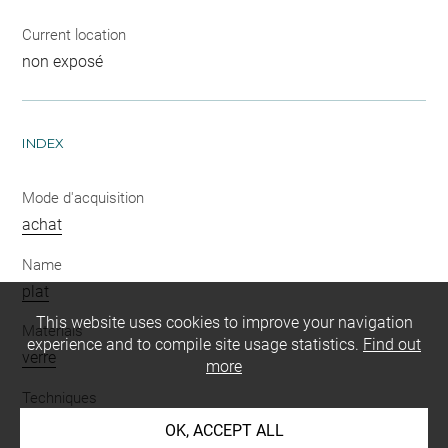
Current location
non exposé
INDEX
Mode d'acquisition
achat
Name
plat
This website uses cookies to improve your navigation
Materials
experience and to compile site usage statistics.
Find out
verre
more
Techniques
soufflé
OK, ACCEPT ALL