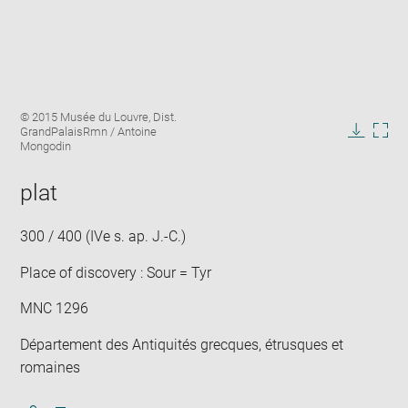
Enlarge
Image
© 2015 Musée du Louvre, Dist.
image
caption:
GrandPalaisRmn / Antoine
in
Downlo
Enla
Mongodin
new
image
ima
window
in
plat
new
win
300 / 400 (IVe s. ap. J.-C.)
Place of discovery : Sour = Tyr
MNC 1296
Département des Antiquités grecques, étrusques et
romaines