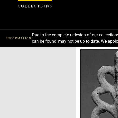
Cookies management panel
Due to the complete redesign of our collectio
INFORMATION
can be found, may not be up to date. We apolo
Download
Next
Previous