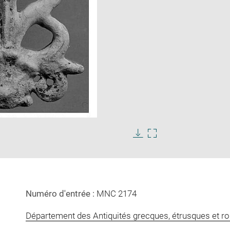
Enlarge
image
in
Download
Enlarge
new
image
image
window
in
new
window
Numéro d'entrée :
MNC 2174
Département des Antiquités grecques, étrusques et r