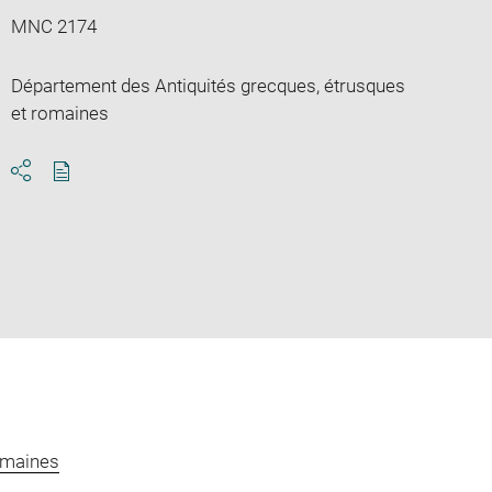
MNC 2174
Département des Antiquités grecques, étrusques
et romaines
Download
Share
pdf
omaines