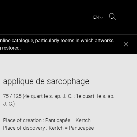
EN
Search
nline catalogue, particularly rooms in which artworks
 restored.
applique de sarcophage
75 / 125 (4e quart Ie s. ap. J.-C. ; 1e quart IIe s. ap.
J.-C.)
Place of creation : Panticapée = Kertch
Place of discovery : Kertch = Panticapée