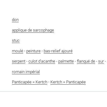
don
applique de sarcophage
stuc
moulé
-
peinture
-
bas-relief ajouré
serpent
-
culot d'acanthe
-
palmette
-
flanqué de
-
sur
-
romain impérial
Panticapée = Kertch
-
Kertch = Panticapée