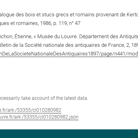
atalogue des bois et stucs grecs et romains provenant de Kert
ues et romaines, 1986, p. 119, n° 47
Michon, Étienne, « Musée du Louvre. Département des Antiqui
lletin de la Société nationale des antiquaires de France, 2, 189
lletinDeLaSocieteNationaleDesAntiquaires1897/page/n441/mo
cessarily take account of the latest data.
vre.fr/ark:/53355/cl010280982
louvre.fr/ark:/53355/cl010280982.json