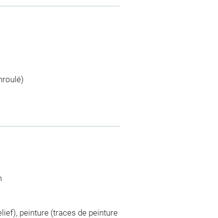
nroulé)
m
ief), peinture (traces de peinture