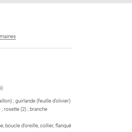
omaines
6)
lon) ; guirlande (feuille d'olivier)
; rosette (2) ; branche
 boucle d'oreille, collier, flanqué