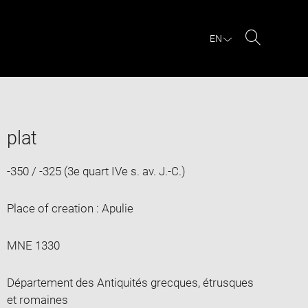
EN
Search
plat
-350 / -325 (3e quart IVe s. av. J.-C.)
Place of creation : Apulie
MNE 1330
Département des Antiquités grecques, étrusques
et romaines