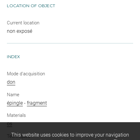
LOCATION OF OBJECT
Current location
non exposé
INDEX
Mode d'acquisition
don
Name
épingle
-
fragment
Materials
os
This website uses cookies to improve your navigation
Techniques