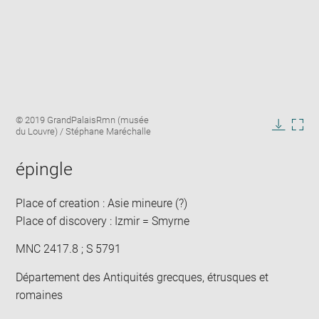
Enlarge
Image
© 2019 GrandPalaisRmn (musée
image
caption:
du Louvre) / Stéphane Maréchalle
in
Downlo
Enla
new
image
ima
window
épingle
in
new
win
Place of creation : Asie mineure (?)
Place of discovery : Izmir = Smyrne
MNC 2417.8 ; S 5791
Département des Antiquités grecques, étrusques et
romaines