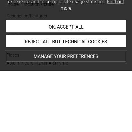
experience and to compile site usage statistics.
Find out
incisé = incision
-
taillé
more
Description/Features
quadrillage
-
palme
OK, ACCEPT ALL
Period
REJECT ALL BUT TECHNICAL COOKIES
romain impérial
Places
MANAGE YOUR PREFERENCES
Asie mineure
-
Izmir = Smyrne
BIBLIOGRAPHY
Héron de Villefosse, Antoine ; Michon, Étienne, «
Erwerbungen des Louvre im Jahre 1898 »,
Archäologischer Anzeiger, 14, 1899, p. 151