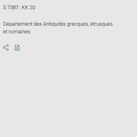
S 7387 ; KK 20
Département des Antiquités grecques, étrusques
et romaines
Download
Share
pdf