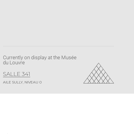
Currently on display at the Musée
du Louvre
SALLE 341
AILE SULLY, NIVEAU 0