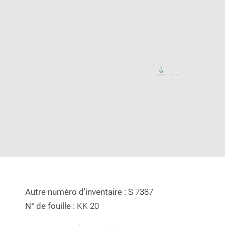
Download
Enlarge
image
image
in
new
window
Autre numéro d'inventaire :
S 7387
N° de fouille :
KK 20