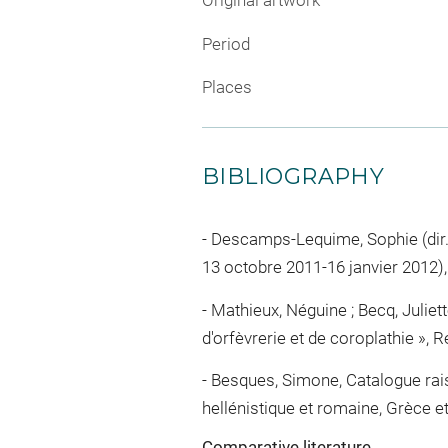
Original artwork
Period
Places
BIBLIOGRAPHY
Descamps-Lequime, Sophie (dir.),
13 octobre 2011-16 janvier 2012), 
Mathieux, Néguine ; Becq, Juliette
d'orfèvrerie et de coroplathie », 
Besques, Simone, Catalogue raiso
hellénistique et romaine, Grèce e
Comparative literature