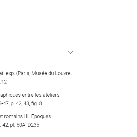
t. exp. (Paris, Musée du Louvre,
9.12
raphiques entre les ateliers
7, p. 42, 43, fig. 8
et romains III. Epoques
 42, pl. 50A, D235