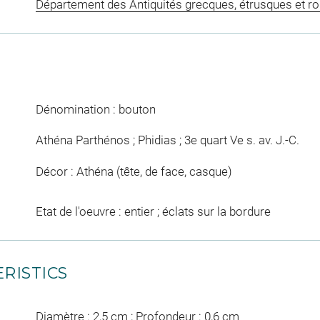
Département des Antiquités grecques, étrusques et r
Dénomination : bouton
Athéna Parthénos ; Phidias ; 3e quart Ve s. av. J.-C.
Décor : Athéna (tête, de face, casque)
Etat de l'oeuvre : entier ; éclats sur la bordure
RISTICS
Diamètre : 2,5 cm ; Profondeur : 0,6 cm