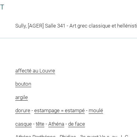
CT
Sully, [AGER] Salle 341 - Art grec classique et hellénis
affecté au Louvre
bouton
argile
dorure
-
estampage = estampé
-
moulé
casque
-
tête
-
Athéna
-
de face