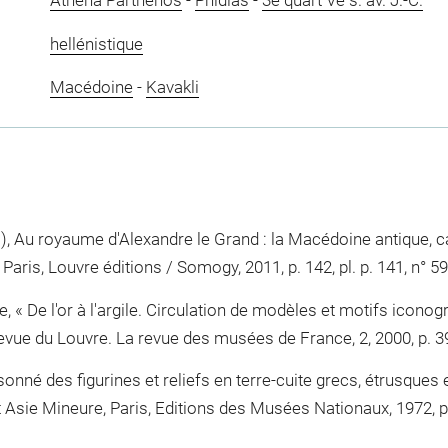
Athéna Parthénos
-
Phidias
-
3e quart Ve s. av. J.-C.
hellénistique
Macédoine
-
Kavakli
 Au royaume d'Alexandre le Grand : la Macédoine antique, ca
Paris, Louvre éditions / Somogy, 2011, p. 142, pl. p. 141, n° 5
, « De l'or à l'argile. Circulation de modèles et motifs iconog
Revue du Louvre. La revue des musées de France, 2, 2000, p. 39-4
nné des figurines et reliefs en terre-cuite grecs, étrusques 
t Asie Mineure, Paris, Editions des Musées Nationaux, 1972, p.