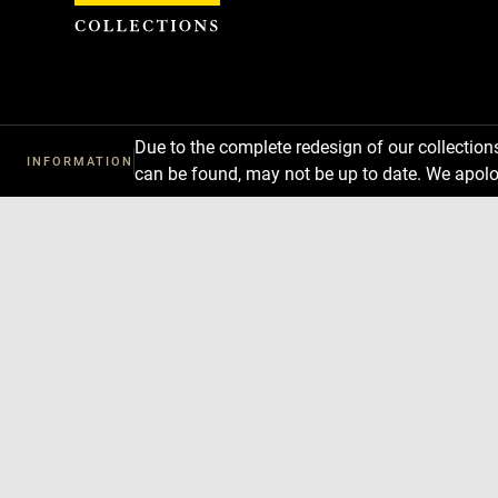
Cookies management panel
Due to the complete redesign of our collectio
INFORMATION
can be found, may not be up to date. We apolo
Download
Next
Previous