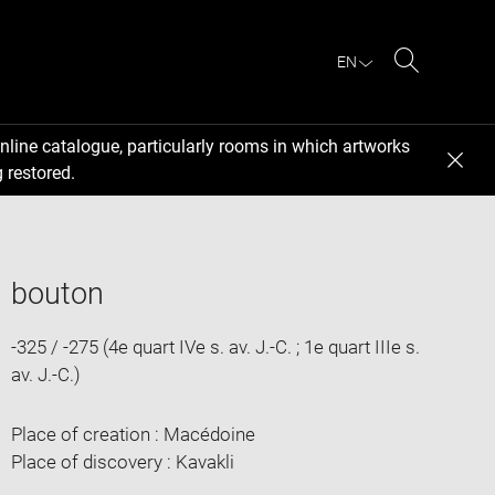
EN
Search
nline catalogue, particularly rooms in which artworks
 restored.
bouton
-325 / -275 (4e quart IVe s. av. J.-C. ; 1e quart IIIe s.
av. J.-C.)
Place of creation : Macédoine
Place of discovery : Kavakli