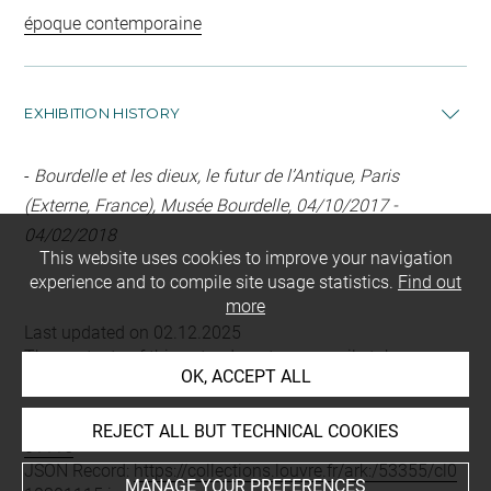
époque contemporaine
EXHIBITION HISTORY
-
Bourdelle et les dieux, le futur de l’Antique, Paris
(Externe, France), Musée Bourdelle, 04/10/2017 -
04/02/2018
This website uses cookies to improve your navigation
experience and to compile site usage statistics.
Find out
more
Last updated on 02.12.2025
The contents of this entry do not necessarily take
OK, ACCEPT ALL
account of the latest data.
Permalink:
https://collections.louvre.fr/ark:/53355/cl0103
REJECT ALL BUT TECHNICAL COOKIES
01115
JSON Record:
https://collections.louvre.fr/ark:/53355/cl0
MANAGE YOUR PREFERENCES