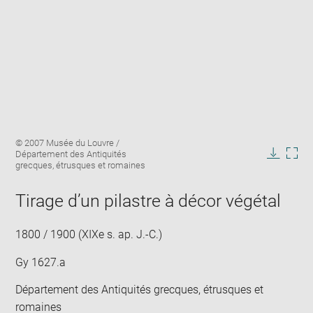
Enlarge
Image
© 2007 Musée du Louvre /
image
caption:
Département des Antiquités
in
Downlo
Enla
grecques, étrusques et romaines
new
image
ima
window
in
Tirage d’un pilastre à décor végétal
new
win
1800 / 1900 (XIXe s. ap. J.-C.)
Gy 1627.a
Département des Antiquités grecques, étrusques et
romaines