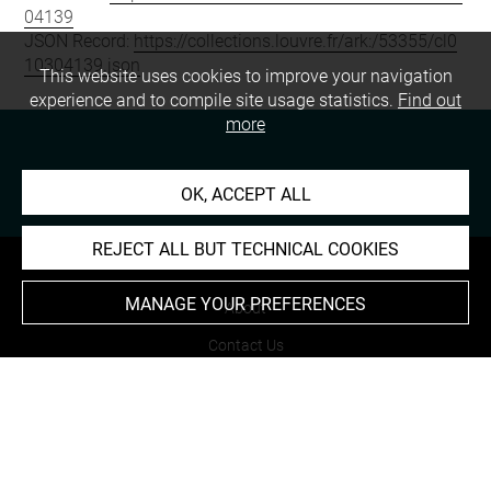
04139
JSON Record:
https://collections.louvre.fr/ark:/53355/cl0
10304139.json
This website uses cookies to improve your navigation
experience and to compile site usage statistics.
Find out
more
OK, ACCEPT ALL
REJECT ALL BUT TECHNICAL COOKIES
MANAGE YOUR PREFERENCES
About
Contact Us
Terms of use
Cookies
Credits