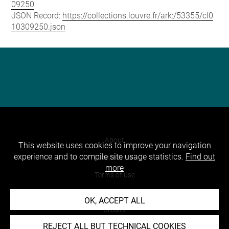
09250
JSON Record:
https://collections.louvre.fr/ark:/53355/cl0
10309250.json
About
This website uses cookies to improve your navigation
experience and to compile site usage statistics.
Find out
Contact Us
more
Terms of use
Cookies
OK, ACCEPT ALL
Credits
REJECT ALL BUT TECHNICAL COOKIES
Accessibility : non compliant