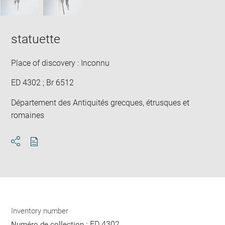
statuette
Place of discovery : Inconnu
ED 4302 ; Br 6512
Département des Antiquités grecques, étrusques et
romaines
Download
Share
pdf
Inventory number
ED 4302
Numéro de collection :