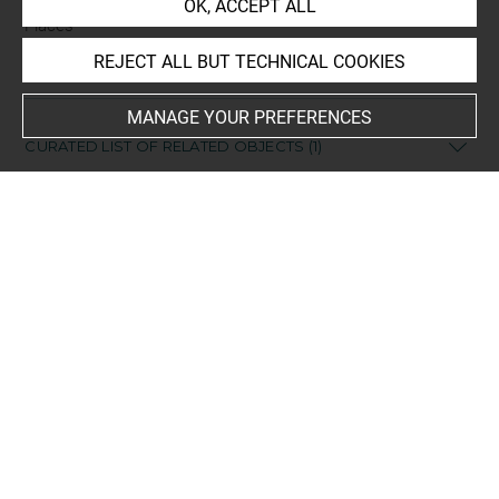
OK, ACCEPT ALL
Places
Inconnu
REJECT ALL BUT TECHNICAL COOKIES
MANAGE YOUR PREFERENCES
CURATED LIST OF RELATED OBJECTS (1)
Ensemble
pyxis
Br 6387