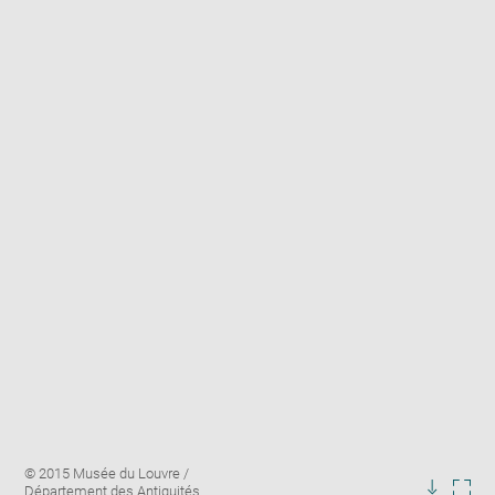
Enlarge
Image
© 2015 Musée du Louvre /
image
caption:
Département des Antiquités