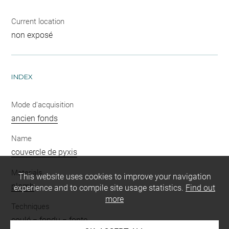
Current location
non exposé
INDEX
Mode d'acquisition
ancien fonds
Name
couvercle de pyxis
Materials
This website uses cookies to improve your navigation
plomb
experience and to compile site usage statistics.
Find out
more
Techniques
coulé = fondu = fonte