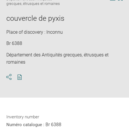
in
Downlo
Enla
grecques, étrusques et romaines
new
image
ima
window
in
couvercle de pyxis
new
win
Place of discovery : Inconnu
Br 6388
Département des Antiquités grecques, étrusques et
romaines
Download
Share
pdf
Inventory number
Br 6388
Numéro catalogue :