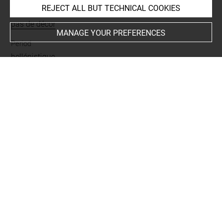
REJECT ALL BUT TECHNICAL COOKIES
Description/Features
pas de décor
MANAGE YOUR PREFERENCES
Period
hellénistique
Last updated on 20.10.2021
The contents of this entry do not necessarily take
account of the latest data.
Permalink:
https://collections.louvre.fr/ark:/53355/cl0103
10785
JSON Record:
https://collections.louvre.fr/ark:/53355/cl0
10310785.json