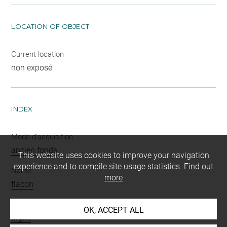
LOCATION OF OBJECT
Current location
non exposé
INDEX
Mode d'acquisition
ancien fonds
This website uses cookies to improve your navigation
experience and to compile site usage statistics.
Find out
Name
more
flacon
Materials
OK, ACCEPT ALL
argile