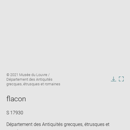
Enlarge
Image
© 2021 Musée du Louvre /
image
caption:
Département des Antiquités
in
Downlo
Enla
grecques, étrusques et romaines
new
image
ima
window
in
flacon
new
win
S 17930
Département des Antiquités grecques, étrusques et