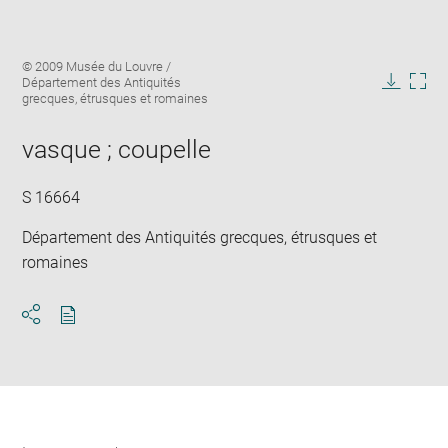
Enlarge
Image
© 2009 Musée du Louvre /
image
caption:
Département des Antiquités
in
Downlo
Enla
grecques, étrusques et romaines
new
image
ima
window
in
vasque ; coupelle
new
win
S 16664
Département des Antiquités grecques, étrusques et
romaines
Download
Share
pdf