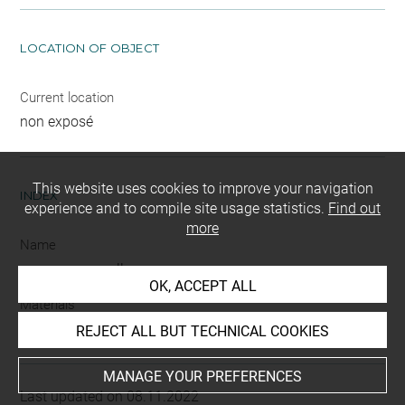
LOCATION OF OBJECT
Current location
non exposé
This website uses cookies to improve your navigation
INDEX
experience and to compile site usage statistics.
Find out
more
Name
vasque
-
coupelle
OK, ACCEPT ALL
Materials
argile
REJECT ALL BUT TECHNICAL COOKIES
MANAGE YOUR PREFERENCES
Last updated on 08.11.2022