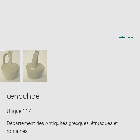
Enlarge
image
in
Image
Downlo
Enla
new
caption:
image
ima
window
SKIP IMAGE CAROUSEL
in
new
win
œnochoé
Utique 117
Département des Antiquités grecques, étrusques et
romaines