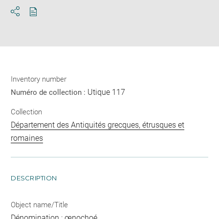
Download
Share
pdf
Inventory number
Utique 117
Numéro de collection :
Collection
Département des Antiquités grecques, étrusques et
romaines
DESCRIPTION
Object name/Title
Dénomination : œnochoé