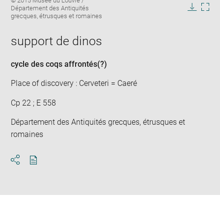
© 2015 Musée du Louvre /
image
caption:
Département des Antiquités
in
Downlo
Enla
grecques, étrusques et romaines
new
image
ima
window
in
support de dinos
new
win
cycle des coqs affrontés
(?)
Place of discovery : Cerveteri = Caeré
Cp 22 ; E 558
Département des Antiquités grecques, étrusques et
romaines
Download
Share
pdf