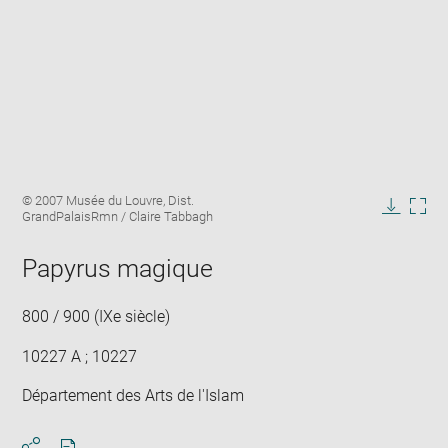
Enlarge
Image
© 2007 Musée du Louvre, Dist.
image
caption:
GrandPalaisRmn / Claire Tabbagh
in
Downlo
Enla
new
image
ima
window
Papyrus magique
in
new
win
800 / 900 (IXe siècle)
10227 A ; 10227
Département des Arts de l'Islam