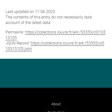
Last updated on 11.06.2025
The contents of this entry do not necessarily take
account of the latest data.
Permalink:
https://collections.louvre.fr/ark:/53355/cl0103
15105
JSON Record:
https://collections.louvre.fr/ark:/53355/cl0
10315105.json
About