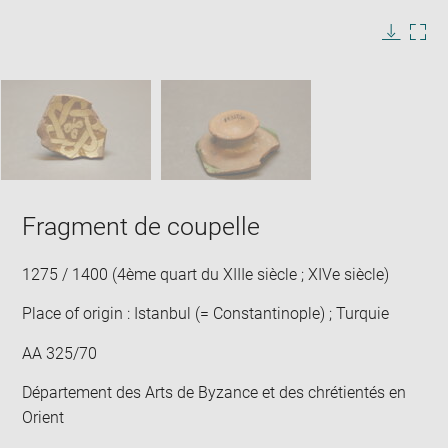
image
in
Image
Downlo
Enla
new
caption:
image
ima
window
SKIP IMAGE CAROUSEL
in
new
win
Fragment de coupelle
1275 / 1400 (4ème quart du XIIIe siècle ; XIVe siècle)
Place of origin : Istanbul (= Constantinople) ; Turquie
AA 325/70
Département des Arts de Byzance et des chrétientés en
Orient