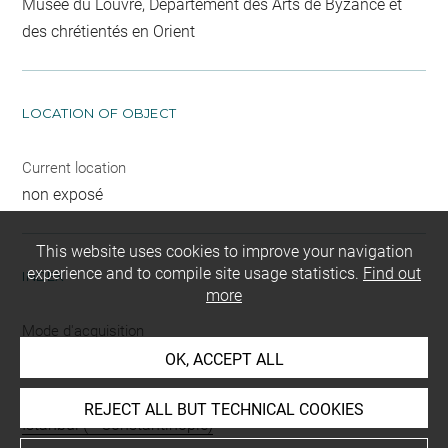
Musée du Louvre, Département des Arts de Byzance et
des chrétientés en Orient
LOCATION OF OBJECT
Current location
non exposé
This website uses cookies to improve your navigation
experience and to compile site usage statistics.
Find out
INDEX
more
Mode d'acquisition
don
OK, ACCEPT ALL
Places
REJECT ALL BUT TECHNICAL COOKIES
Istanbul (= Constantinople)