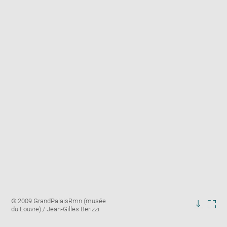
Enlarge
Image
© 2009 GrandPalaisRmn (musée
image
caption:
du Louvre) / Jean-Gilles Berizzi
in
Downlo
Enla
new
image
ima