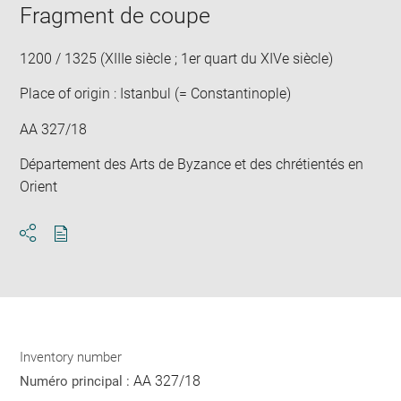
window
Fragment de coupe
in
new
win
1200 / 1325 (XIIIe siècle ; 1er quart du XIVe siècle)
Place of origin : Istanbul (= Constantinople)
AA 327/18
Département des Arts de Byzance et des chrétientés en
Orient
Download
Share
pdf
Inventory number
AA 327/18
Numéro principal :