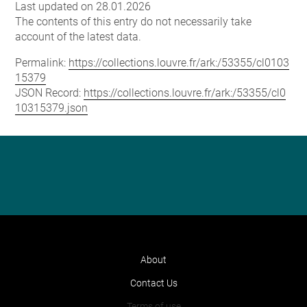
Last updated on 28.01.2026
The contents of this entry do not necessarily take
account of the latest data.
Permalink:
https://collections.louvre.fr/ark:/53355/cl0103
15379
JSON Record:
https://collections.louvre.fr/ark:/53355/cl0
10315379.json
About
Contact Us
Terms of use