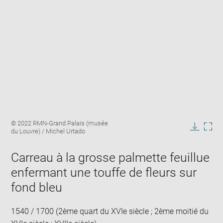
Enlarge
Image
© 2022 RMN-Grand Palais (musée
image
caption:
du Louvre) / Michel Urtado
in
Downlo
Enla
new
image
ima
window
Carreau à la grosse palmette feuillue
in
new
enfermant une touffe de fleurs sur
win
fond bleu
1540 / 1700 (2ème quart du XVIe siècle ; 2ème moitié du