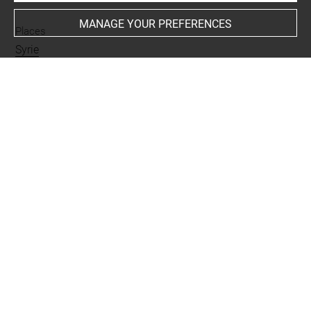
MANAGE YOUR PREFERENCES
Places
Syrie
Last updated on 15.12.2023
The contents of this entry do not necessarily take
account of the latest data.
Permalink:
https://collections.louvre.fr/ark:/53355/cl0103
16821
JSON Record:
https://collections.louvre.fr/ark:/53355/cl0
10316821.json