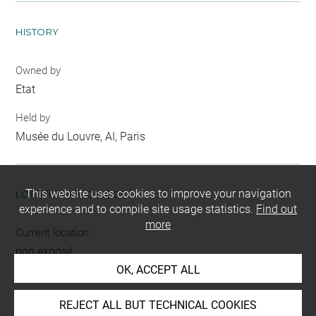
HISTORY
Owned by
Etat
Held by
Musée du Louvre, AI, Paris
This website uses cookies to improve your navigation
LOCATION OF OBJECT
experience and to compile site usage statistics.
Find out
more
Current location
non exposé
OK, ACCEPT ALL
REJECT ALL BUT TECHNICAL COOKIES
INDEX