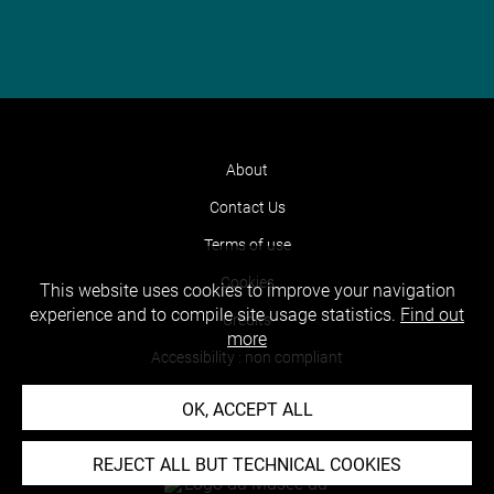
About
Contact Us
Terms of use
Cookies
This website uses cookies to improve your navigation
experience and to compile site usage statistics.
Find out
Credits
more
Accessibility : non compliant
OK, ACCEPT ALL
REJECT ALL BUT TECHNICAL COOKIES