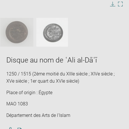
in
Image
Downlo
Enla
new
caption:
image
ima
window
SKIP IMAGE CAROUSEL
in
new
win
Disque au nom de ʿAli al-Dāʿī
1250 / 1515 (2ème moitié du XIIIe siècle ; XIVe siècle ;
XVe siècle ; 1er quart du XVIe siècle)
Place of origin : Égypte
MAO 1083
Département des Arts de l'Islam