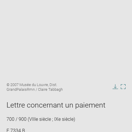
Enlarge
Image
© 2007 Musée du Louvre, Dist.
image
caption:
GrandPalaisRmn / Claire Tabbagh
in
Downlo
Enla
new
image
ima
window
Lettre concernant un paiement
in
new
win
700 / 900 (VIIIe siècle ; IXe siècle)
E 7334 B