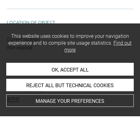
LOCATION OF OBJECT
This website uses cookies to improve your navigation
Current location
experience and to compile site usage statistics.
Find out
non exposé
more
OK, ACCEPT ALL
INDEX
REJECT ALL BUT TECHNICAL COOKIES
Mode d'acquisition
achat
MANAGE YOUR PREFERENCES
BIBLIOGRAPHY