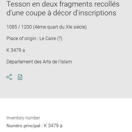
window
Tesson en deux fragments recollés
in
new
d'une coupe à décor d'inscriptions
win
1085 / 1200 (4ème quart du XIe siècle)
Place of origin : Le Caire (?)
K 3479 a
Département des Arts de l'Islam
Download
Share
pdf
Inventory number
K 3479 a
Numéro principal :