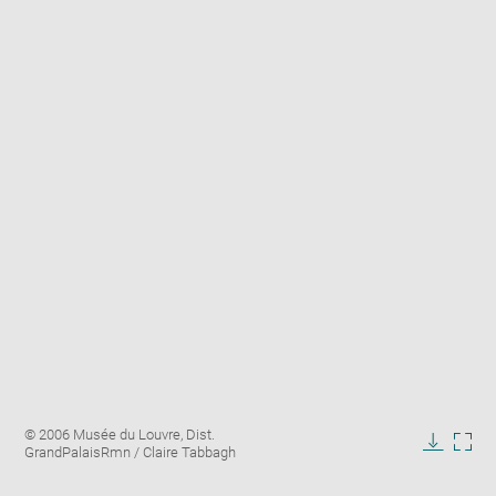
Enlarge
Image
© 2006 Musée du Louvre, Dist.
image
caption:
GrandPalaisRmn / Claire Tabbagh
in
Downlo
Enla
new
image
ima