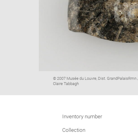
Image
© 2007 Musée du Louvre, Dist. GrandPalaisRmn 
caption:
Claire Tabbagh
Inventory number
Collection