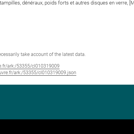
mpilles, dénéraux, poids forts et autres disques en verre, [M
cessarily take account of the latest data.
vre.fr/ark:/53355/cl010319009
louvre.fr/ark:/53355/cl010319009.json