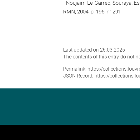
Noujaim-Le-Garrec, Souraya, Esta
RMN, 2004, p. 196, n° 291
Last updated on 26.03.2025
The contents of this entry do not ne
Permalink:
https://collections.lou
JSON Record:
https://collections.