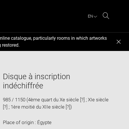
EN
Search
nline catalogue, particularly rooms in which artworks
 restored.
Disque à inscription
indéchiffrée
985 / 1150 (4ème quart du Xe siècle [?] ; XIe siècle
[?] ; 1ère moitié du XIIe siècle [?])
Place of origin : Égypte