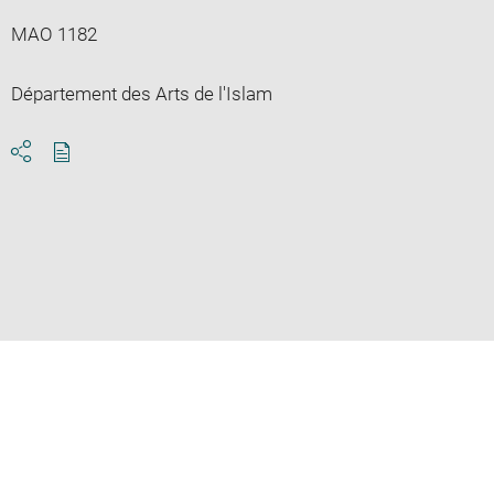
MAO 1182
Département des Arts de l'Islam
Download
Share
pdf