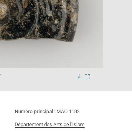
Enlarge
/
image
in
Download
Enlarge
new
image
image
window
in
new
window
Numéro principal :
MAO 1182
Département des Arts de l'Islam