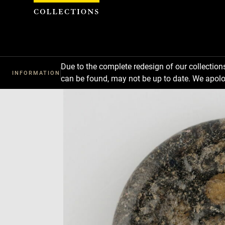
Cookies management panel
Due to the complete redesign of our collectio
INFORMATION
can be found, may not be up to date. We apolo
Download
Next
Previous