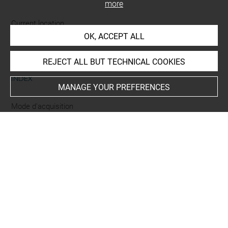
more
Current location
OK, ACCEPT ALL
non exposé
REJECT ALL BUT TECHNICAL COOKIES
INDEX
MANAGE YOUR PREFERENCES
Mode d'acquisition
achat
Places
Iznik
Last updated on 26.02.2025
The contents of this entry do not necessarily take
account of the latest data.