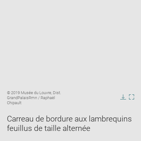
Enlarge
Image
© 2019 Musée du Louvre, Dist.
image
caption:
GrandPalaisRmn / Raphaël
in
Downlo
Enla
Chipault
new
image
ima
window
in
Carreau de bordure aux lambrequins
new
feuillus de taille alternée
win