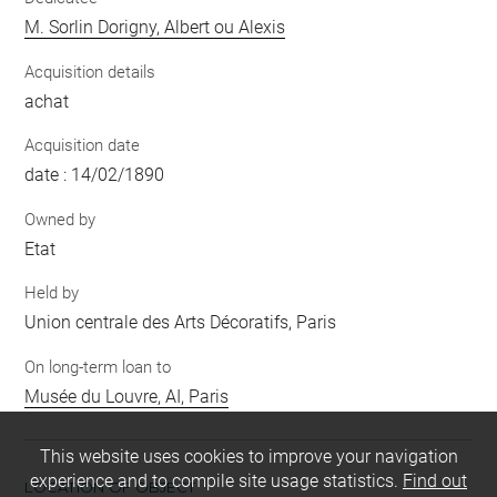
M. Sorlin Dorigny, Albert ou Alexis
Acquisition details
achat
Acquisition date
date : 14/02/1890
Owned by
Etat
Held by
Union centrale des Arts Décoratifs, Paris
On long-term loan to
Musée du Louvre, AI, Paris
This website uses cookies to improve your navigation
experience and to compile site usage statistics.
Find out
LOCATION OF OBJECT