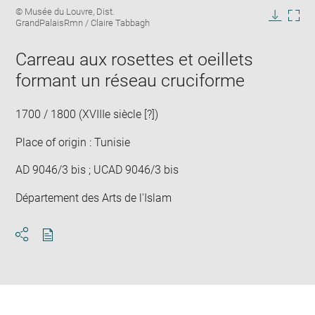
Enlarge
Image
© Musée du Louvre, Dist.
image
caption:
GrandPalaisRmn / Claire Tabbagh
in
Downlo
Enla
new
image
ima
window
Carreau aux rosettes et oeillets
in
new
formant un réseau cruciforme
win
1700 / 1800 (XVIIIe siècle [?])
Place of origin : Tunisie
AD 9046/3 bis ; UCAD 9046/3 bis
Département des Arts de l'Islam
Download
Share
pdf