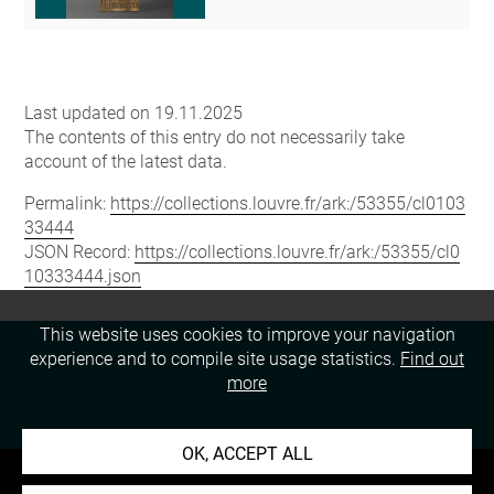
Last updated on 19.11.2025
The contents of this entry do not necessarily take
account of the latest data.
Permalink:
https://collections.louvre.fr/ark:/53355/cl0103
33444
JSON Record:
https://collections.louvre.fr/ark:/53355/cl0
10333444.json
This website uses cookies to improve your navigation
experience and to compile site usage statistics.
Find out
more
OK, ACCEPT ALL