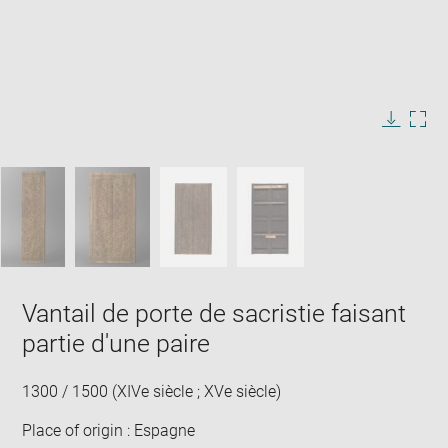
Enlarge
image
in
Image
Downlo
Enla
new
caption:
image
ima
window
SKIP IMAGE CAROUSEL
in
new
win
Vantail de porte de sacristie faisant
partie d'une paire
1300 / 1500 (XIVe siècle ; XVe siècle)
Place of origin : Espagne