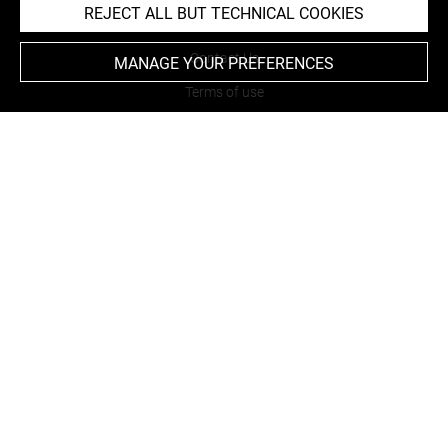
REJECT ALL BUT TECHNICAL COOKIES
About
Contact Us
MANAGE YOUR PREFERENCES
Terms of use
Cookies
Credits
Accessibility : non compliant