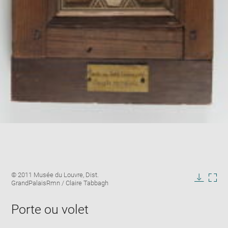
Enlarge
Image
© 2011 Musée du Louvre, Dist.
image
caption:
GrandPalaisRmn / Claire Tabbagh
in
Downlo
Enla
new
image
ima
window
Porte ou volet
in
new
win