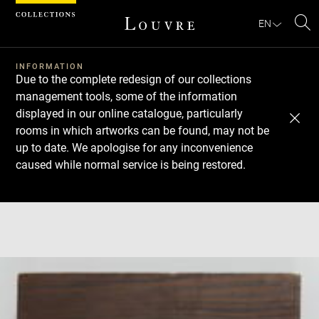
Cookies management panel
EN
Se
INFORMATION
Due to the complete redesign of our collections
management tools, some of the information
displayed in our online catalogue, particularly
rooms in which artworks can be found, may not be
up to date. We apologise for any inconvenience
caused while normal service is being restored.
Download
Next
Previous