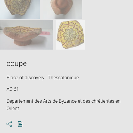
win
coupe
Place of discovery : Thessalonique
AC 61
Département des Arts de Byzance et des chrétientés en
Orient
Download
Share