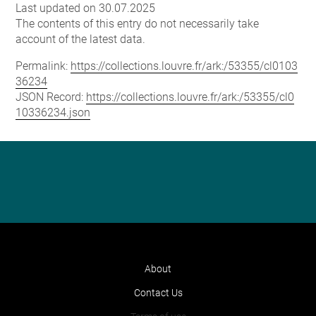
Last updated on 30.07.2025
The contents of this entry do not necessarily take
account of the latest data.
Permalink:
https://collections.louvre.fr/ark:/53355/cl0103
36234
JSON Record:
https://collections.louvre.fr/ark:/53355/cl0
10336234.json
About
Contact Us