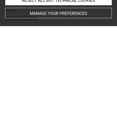
décor géométrique
REJECT ALL BUT TECHNICAL COOKIES
Period
MANAGE YOUR PREFERENCES
époque byzantine
Places
Antinoé
CURATED LIST OF RELATED OBJECTS (1)
Analogie/comparaison
châle ; couverture ;
fragments
AF 6087
X 4770
TC 669
D 34...