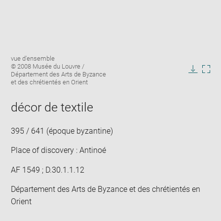
Enlarge
Image
vue d'ensemble
image
caption:
© 2008 Musée du Louvre /
in
Département des Arts de Byzance
Downlo
Enla
new
et des chrétientés en Orient
image
ima
window
in
décor de textile
new
win
395 / 641 (époque byzantine)
Place of discovery : Antinoé
AF 1549 ; D.30.1.1.12
Département des Arts de Byzance et des chrétientés en
Orient