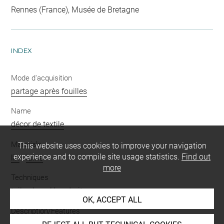
Rennes (France), Musée de Bretagne
INDEX
Mode d'acquisition
partage après fouilles
Name
décor de textile
Materials
This website uses cookies to improve your navigation
experience and to compile site usage statistics.
Find out
lin
-
laine
more
Techniques
toile
-
bouclé endroit
OK, ACCEPT ALL
Description/Features