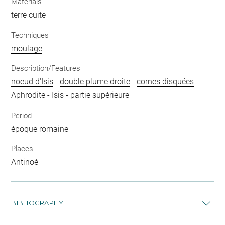
Materials
terre cuite
Techniques
moulage
Description/Features
noeud d'Isis
-
double plume droite
-
cornes disquées
-
Aphrodite
-
Isis
-
partie supérieure
Period
époque romaine
Places
Antinoé
BIBLIOGRAPHY