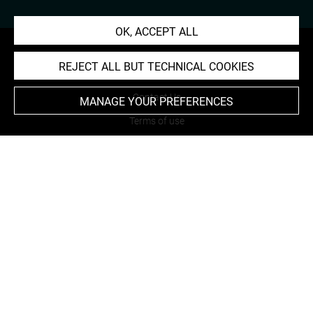
OK, ACCEPT ALL
REJECT ALL BUT TECHNICAL COOKIES
About
Contact Us
MANAGE YOUR PREFERENCES
Terms of use
Cookies
Credits
Accessibility : non compliant