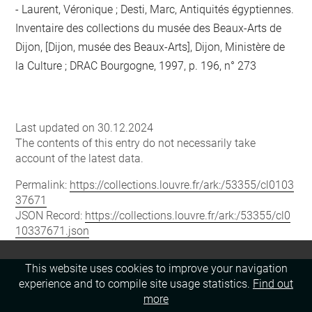
Laurent, Véronique ; Desti, Marc, Antiquités égyptiennes.
Inventaire des collections du musée des Beaux-Arts de
Dijon, [Dijon, musée des Beaux-Arts], Dijon, Ministère de
la Culture ; DRAC Bourgogne, 1997, p. 196, n° 273
Last updated on 30.12.2024
The contents of this entry do not necessarily take
account of the latest data.
Permalink:
https://collections.louvre.fr/ark:/53355/cl0103
37671
JSON Record:
https://collections.louvre.fr/ark:/53355/cl0
10337671.json
This website uses cookies to improve your navigation
experience and to compile site usage statistics.
Find out
more