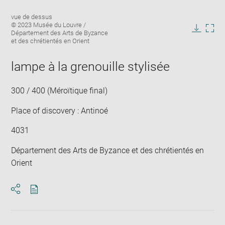
Enlarge
Image
vue de dessus
image
caption:
© 2023 Musée du Louvre /
in
Département des Arts de Byzance
Downlo
Enla
new
et des chrétientés en Orient
image
ima
window
in
lampe à la grenouille stylisée
new
win
300 / 400 (Méroïtique final)
Place of discovery : Antinoé
4031
Département des Arts de Byzance et des chrétientés en
Orient
Download
Share
pdf