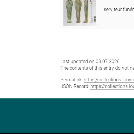
serviteur fun
Last updated on 08.07.2026
The contents of this entry do not ne
Permalink:
https://collections.lou
JSON Record:
https://collections.