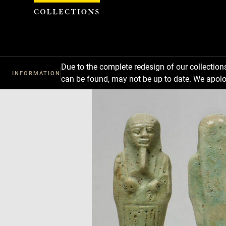
Cookies management panel
Due to the complete redesign of our collectio
INFORMATION
can be found, may not be up to date. We apolo
Download
Next
Previous