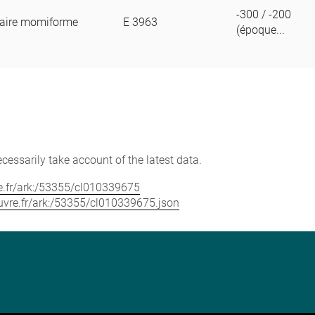
-300 / -200
éraire momiforme
E 3963
(époque...
cessarily take account of the latest data.
vre.fr/ark:/53355/cl010339675
louvre.fr/ark:/53355/cl010339675.json