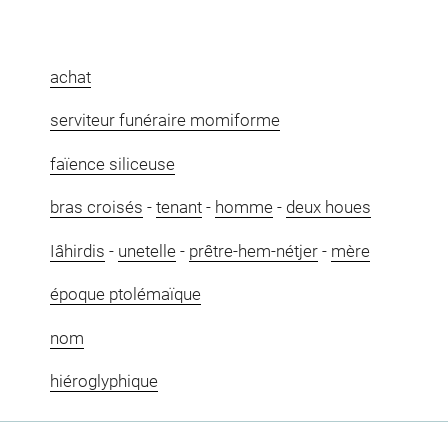
achat
serviteur funéraire momiforme
faïence siliceuse
bras croisés
-
tenant
-
homme
-
deux houes
Iâhirdis
-
unetelle
-
prêtre-hem-nétjer
-
mère
époque ptolémaïque
nom
hiéroglyphique