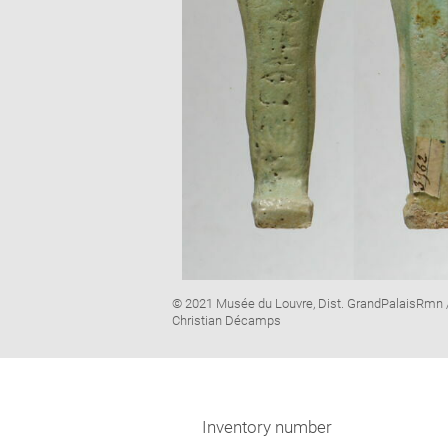
Image
© 2021 Musée du Louvre, Dist. GrandPalaisRmn 
caption:
Christian Décamps
Inventory number