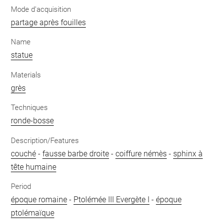
Mode d'acquisition
partage après fouilles
Name
statue
Materials
grès
Techniques
ronde-bosse
Description/Features
couché
-
fausse barbe droite
-
coiffure némès
-
sphinx à
tête humaine
Period
époque romaine
-
Ptolémée III Evergète I
-
époque
ptolémaïque