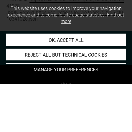
41028
This website uses cookies to improve your navigation
JSON Record:
https://collections.louvre.fr/ark:/53355/cl0
experience and to compile site usage statistics.
Find out
10341028.json
more
OK, ACCEPT ALL
REJECT ALL BUT TECHNICAL COOKIES
MANAGE YOUR PREFERENCES
About
Contact Us
Terms of use
Cookies
Credits