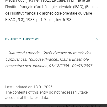
Médamoud (1931 et 1932), Le Caire, Imprimerie de
l'Institut français d'archéologie orientale (IFAO), (Fouilles
de l'Institut français d'archéologie orientale du Caire =
FIFAO ; 9.3), 1933, p. 1-9, pl. II, Inv. 5798
EXHIBITION HISTORY
-
Cultures du monde - Chefs-d'œuvre du musée des
Confluences, Toulouse (France), Mairie, Ensemble
conventuel des Jacobins, 01/12/2006 - 09/07/2007
Last updated on 18.01.2026
The contents of this entry do not necessarily take
account of the latest data.
Permalink:
https://collections.louvre.fr/ark:/53355/cl0103