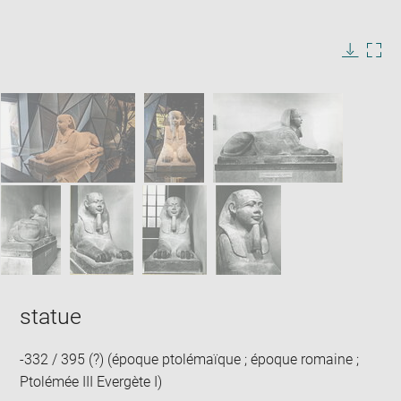
Enlarge
image
in
Image
Downlo
Enla
new
caption:
image
ima
window
SKIP IMAGE CAROUSEL
in
new
win
statue
-332 / 395 (?) (époque ptolémaïque ; époque romaine ;
Ptolémée III Evergète I)