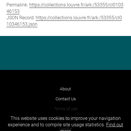
Permalink:
https://collections.louvre.fr/ark:/53355/cl0103
46153
JSON Record:
https://collections.louvre.fr/ark:/53355/cl0
10346153.json
About
Contact Us
Terms of use
This website uses cookies to improve your navigation
Cookies
experience and to compile site usage statistics.
Find out
Credits